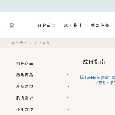
品牌故事
成分指南
臉部保養
全部商品
/
成份指南
成份指南
精選商品
熱銷商品
產品類型
肌膚需求
使用部位