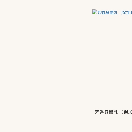
芳香身體乳（保