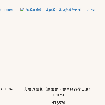
120ml
芳香身體乳（廣藿香、香草與荷荷巴油）
120ml
NT$570