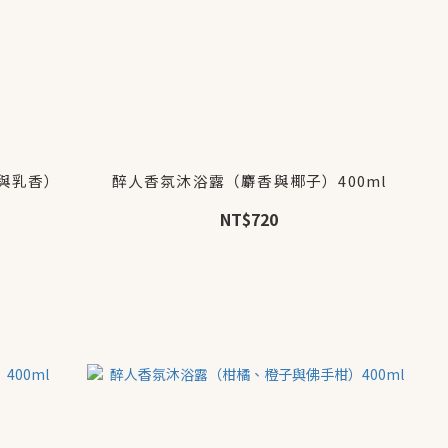
與乳香）
醉人香氛沐浴露（麝香與椰子）400ml
NT$720