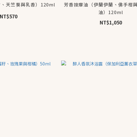
、天竺葵與乳香）120ml
芳香按摩油（伊蘭伊蘭、佛手柑
油）120ml
NT$570
NT$1,050