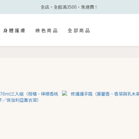
全店，全館滿3500，免運費！
身體護膚
綠色商品
全部商品