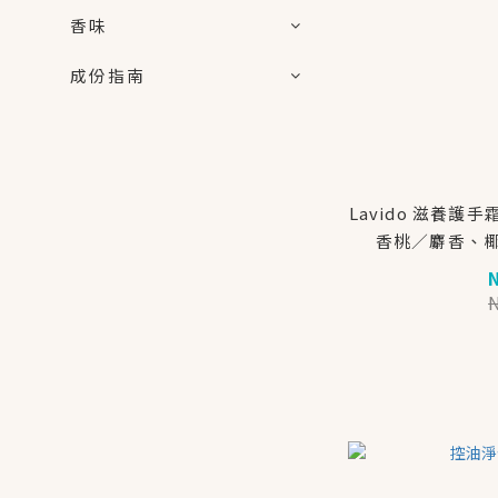
香味
成份指南
Lavido 滋養護
香桃／麝香、