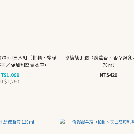
手霜70ml三入組（柑橘、檸檬
修護護手霜（廣藿香、香草與乳
椰子／保加利亞薰衣草）
70ml
NT$1,099
NT$420
NT$1,260