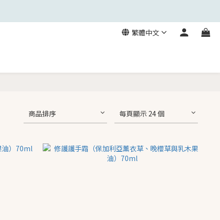
繁體中文
商品排序
每頁顯示 24 個