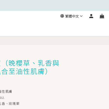
繁體中文
立即購買
液（晚櫻草、乳香與
混合至油性肌膚）
油性肌膚
oz.
乳香、玫瑰果