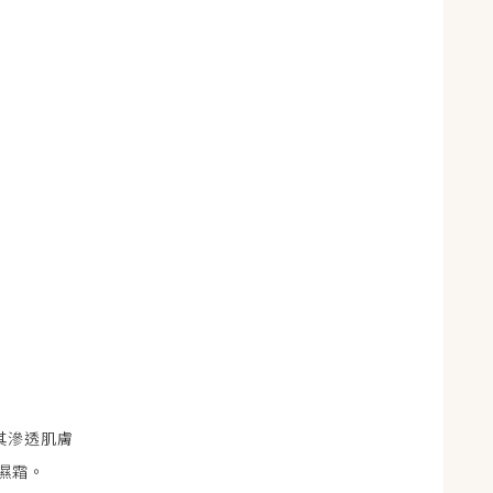
其滲透肌膚
保濕霜。