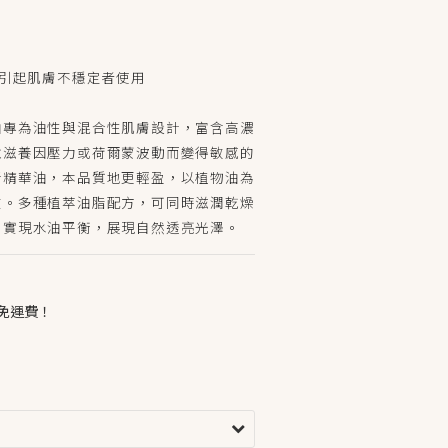
化引起肌膚不穩定者使用
油專為油性與混合性肌膚設計，富含高濃
並滋養因壓力或荷爾蒙波動而變得敏感的
活精華油，本品質地更輕盈，以植物油為
收。多種植萃油脂配方，可同時滋潤乾燥
，實現水油平衡，展現自然透亮光澤。
，免運費！