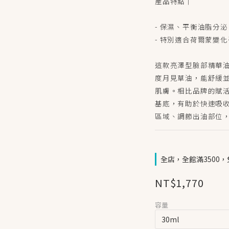
產品特點｜ 
- 保濕、平衡油脂分泌
- 特別適合荷爾蒙變
這款亮澤型臉部精華
度月見草油，能舒緩
肌膚。相比品牌的賦
基底，有助於快速吸
區域、調節出油部位
全店，全館滿3500
NT$1,770
容量