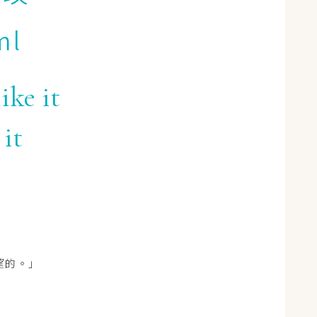
l
ike it
 it
望的。」