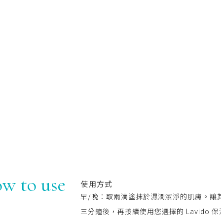
w to use
使用方式
早/晚：取兩滴塗抹於濕潤潔淨的肌膚。讓
三分鐘後，再接續使用您選擇的 Lavido 