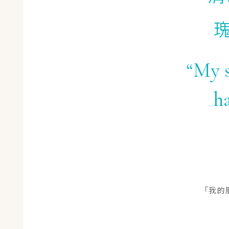
“My s
ha
「我的