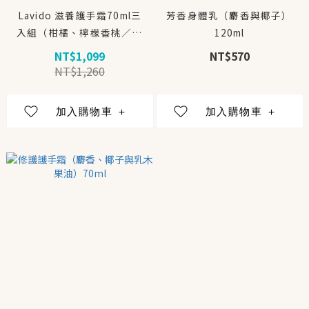
Lavido 滋養護手霜70ml三
芳香身體乳（麝香與椰子）
入組（柑橘、檸檬香桃／麝
120ml
香、椰子／保加利亞薰衣
NT$1,099
NT$570
草）
NT$1,260