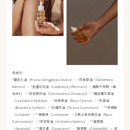
全成分：
*甜杏仁油（Prunus Amygdalus Dulcis）、*月見草油（Oenothera
Biennis）、*金盞花花油（Calendula Officinalis）、醋酸生育酚（維
他命E）、*荷荷芭籽油（Simmondsia Chinensis）、*醒目薰衣草油
（Lavandula Hybrida）、*玫瑰果油（Rosa Canina）、*乳香油
（Boswellia Carterii）、*石榴籽油（Punica Granatum）、**芳樟醇
（Linalool）、**檸檬烯（Limonene）、大馬士革玫瑰花油（Rosa
Damascena）、*洋甘菊油（Anthemis Nobilis）、**香葉醇
（Geraniol）、**香豆素（Coumarin）、*香茅醇（Citronellol）。 有