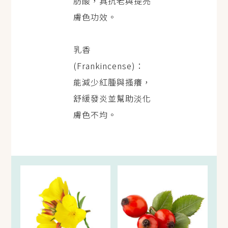
肪酸，具抗老與提亮
膚色功效。
乳香
(Frankincense)：
能減少紅腫與搔癢，
舒緩發炎並幫助淡化
膚色不均。