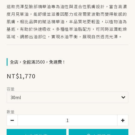
這款亮澤型臉部精華油專為油性與混合性肌膚設計，富含高濃
度月見草油，能舒緩並滋養因壓力或荷爾蒙波動而變得敏感的
肌膚。相比品牌的賦活精華油，本品質地更輕盈，以植物油為
基底，有助於快速吸收。多種植萃油脂配方，可同時滋潤乾燥
區域、調節出油部位，實現水油平衡，展現自然透亮光澤。
全店，全館滿3500，免運費！
NT$1,770
容量
數量