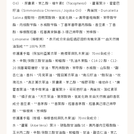
Oil）、尿囊素、苯乙醇、維生素E（Tocopherol）、蘆薈葉汁、霍霍巴
籽油（Simmondsia Chinensis / Jojoba Oil）、角鯊烷、Dunaliella
Salina 提取物、透明質酸鈉、氫氧化鈉、α-異甲基吡喃酮、苯甲酸苄
酯、肉桂酸苄酯、水楊酸苄酯、丁基苯基甲基丙醇酯、香豆素、丁香
酚、檸檬醛羥基、羥基異麥膦基-3-環己烯甲醛、芳樟醇、
Limonene（檸檬烯） * 表示成分來自經過認證的有機來源 ** 由天然精
油製成 *** 100% 天然
修護護手霜（保加利亞薰衣草、晚櫻草與乳木果油）70ml全成分：
水、辛酸/癸酸三酸甘油酯、鯨蠟醇、*乳油木果脂、C14-22 醇、C12-
20 烷基葡萄糖苷、甘油、聚丙烯酸鈉、苯甲醇、水楊酸、山梨酸、*甜
杏仁油、香料、*月見草油、*醒目薰衣草油、*南瓜籽油、*酪梨油、*玫
瑰花水、*真正薰衣草油、尿囊素、苯乙醇、*蜂膠萃取、維他命 E、*廣
藿香葉油、*佛手柑果油、蘆薈葉汁、荷荷芭籽油、角鯊烷、藻紅素萃
取、*橘子皮油、*天竺葵油、玻尿酸鈉、氫氧化鈉 來自天然精油的香氛
成分 香豆素、**香茅醇、**香葉醇、羥基香茅醛、羥基異己環己烯甲
醛、**檸檬烯、芳樟醇
修護護手霜（柑橘、檸檬香桃與乳木果油）70ml全成分：
水、*蘆薈（Aloe Vera）葉汁、硬脂酸甘油酯 SE、異丙基肉豆蔻酸酯、
玉米丙二醇、辛酸/癸酸三酸甘油酯、鯨蠟醇、甘油、甜杏仁油、苯乙