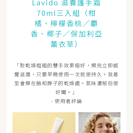
Lavido 滋養護手霜
70ml三入組（柑
橘、檸檬香桃／麝
香、椰子／保加利亞
薰衣草）
「對乾燥粗糙的雙手效果極好，擦完立即感
覺滋潤，只要早晚使用一次就很持久。我甚
至會擦在臉和脖子的乾燥處。氣味濃郁但很
好聞。」
- 使用者評論