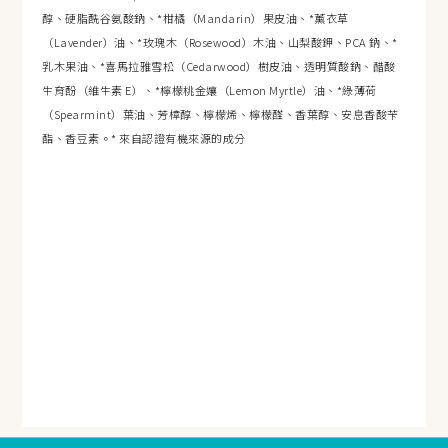
醇、硬脂酰谷氨酸鈉、*柑橘（Mandarin）果皮油、*薰衣草
（Lavender）油、*玫瑰木（Rosewood）木油、山梨酸鉀、PCA 鈉、*
乳木果油、*喜馬拉雅雪松（Cedarwood）樹皮油、透明質酸鈉、醋酸
生育酚（維生素 E）、*檸檬桃金孃（Lemon Myrtle）油、*綠薄荷
（Spearmint）葉油、芳樟醇、檸檬烯、檸檬醛、香葉醇、安息香酸苄
酯、香豆素。* 來自認證有機來源的成分