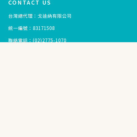
CONTACT US
台灣總代理：戈迪納有限公司
統一編號：83171508
立即購買
聯絡電話：(02)2775-1070
客服信箱：info@lavido.com.tw
公司地址：台北市大安區忠孝東路四段300號5F