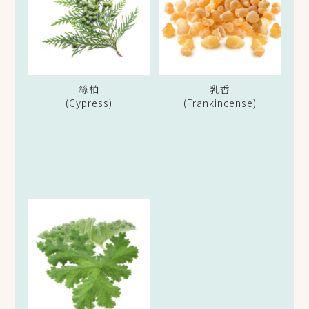
絲柏
乳香
(Cypress)
(Frankincense)