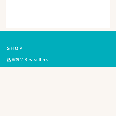
SHOP
熱賣商品 Bestsellers
立即購買
臉部保養 Skincare
身體保養 Body
綠色商品 Green-aid
THE BRAND