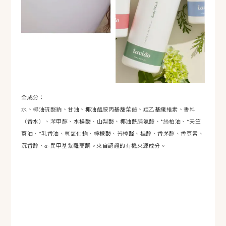
全成分：
水、椰油硫酸鈉、甘油、椰油醯胺丙基甜菜鹼、羥乙基纖維素、香料
（香水）、苯甲醇、水楊酸、山梨酸、椰油酰脯氨酸、*絲柏油、*天竺
葵油、*乳香油、氫氧化鈉、檸檬酸、芳樟醛、桂醇、香茅醇、香豆素、
沉香醇、α-異甲基紫羅蘭酮。來自認證的有機來源成分。