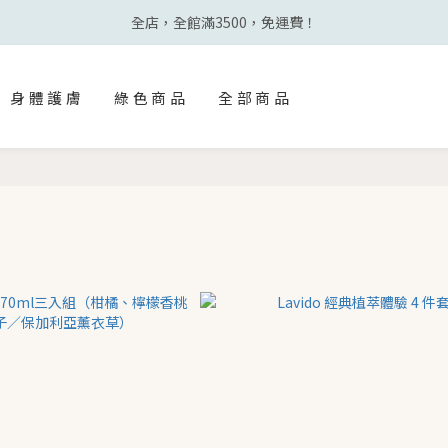
全店，全館滿3500，免運費！
身體護膚
綠色商品
全部商品