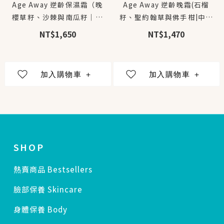
Age Away 逆齡保濕霜（晚
Age Away 逆齡晚霜(石榴
櫻草籽、沙棘與南瓜籽｜中
籽、聖約翰草與佛手柑|中乾
乾性肌膚）50ml
性肌膚)50ml
NT$1,650
NT$1,470
SHOP
熱賣商品 Bestsellers
臉部保養 Skincare
身體保養 Body