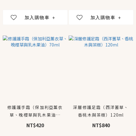
修護護手霜（保加利亞薰衣
深層修護足霜（西洋蓍草、
草、晚櫻草與乳木果油）
香桃木與茶樹）120ml
70ml
NT$420
NT$840