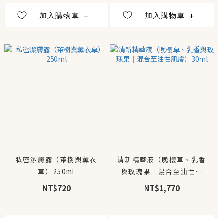
私密潔膚露（茶樹與薰衣
清新精華液（晚櫻草、乳香
草）250ml
與玫瑰果｜混合至油性肌
膚）30ml
NT$720
NT$1,770