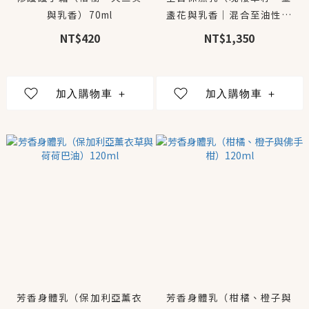
與乳香）70ml
盞花與乳香｜混合至油性肌
膚）50ml
NT$420
NT$1,350
芳香身體乳（保加利亞薰衣
芳香身體乳（柑橘、橙子與