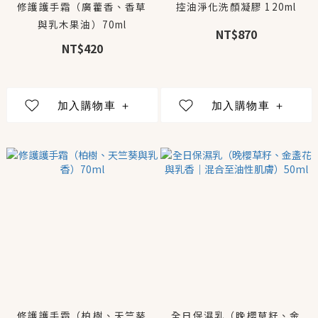
修護護手霜（廣藿香、香草
控油淨化洗顏凝膠 120ml
與乳木果油）70ml
NT$870
NT$420
修護護手霜（柏樹、天竺葵
全日保濕乳（晚櫻草籽、金