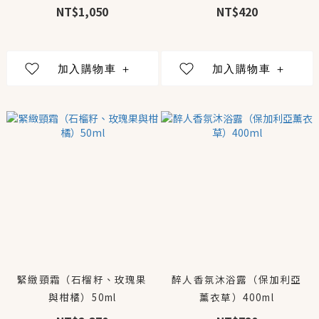
NT$1,050
NT$420
緊緻頸霜（石榴籽、玫瑰果
醉人香氛沐浴露（保加利亞
與柑橘）50ml
薰衣草）400ml