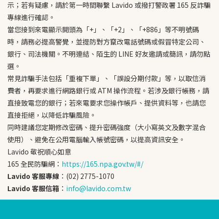
示；若有疑慮，請於第一時間聯繫 Lavido 或撥打警政署 165 反詐騙
專線進行確認。
當您接到來電顯示開頭為「+」、「+2」、「+886」等不明號碼
時，請務必提高警覺，並提防對方竄改電話號碼或假冒特定公司、
銀行、司法機關。不明連結、陌生的 LINE 好友邀請或簡訊，請勿點
選。
常見詐騙手法包括「重複下單」、「誤設分期付款」等，以取信消
費者，再要求進行網路銀行或 ATM 操作流程。若涉及銀行帳務，請
直接致電您的銀行；若來電要求您操作帳戶、提供資料等，也請您
直接拒絕，以降低詐騙風險。
同時建議您定期修改密碼、提升密碼強度（大小寫英文及數字混合
使用）、避免在公用電腦輸入帳號密碼，以提高資訊安全。
Lavido 敬祝順心如意
165 全民防騙網：
https://165.npa.gov.tw/#/
Lavido 客服專線
：(02) 2775-1070
Lavido 客服信箱
：
info@lavido.com.tw